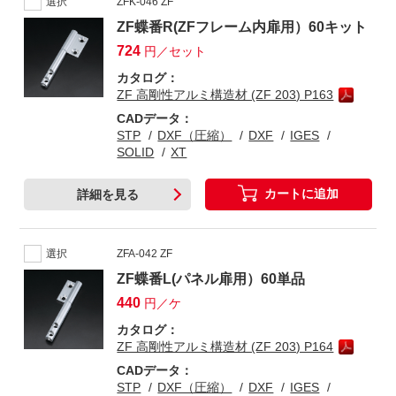
選択
ZFK-046 ZF
ZF蝶番R(ZFフレーム内扉用）60キット
724
円／セット
カタログ：
ZF 高剛性アルミ構造材 (ZF 203) P163
CADデータ：
STP
DXF（圧縮）
DXF
IGES
SOLID
XT
カートに追加
詳細を見る
選択
ZFA-042 ZF
ZF蝶番L(パネル扉用）60単品
440
円／ケ
カタログ：
ZF 高剛性アルミ構造材 (ZF 203) P164
CADデータ：
STP
DXF（圧縮）
DXF
IGES