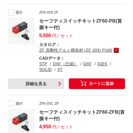
選択
ZFK-059 ZF
セーフティスイッチキットZF60-PB(首
振キー付)
5,500
円／セット
カタログ：
ZF 高剛性アルミ構造材 (ZF 203) P168
CADデータ：
STP
DXF（圧縮）
DXF
IGES
SOLID
XT
カートに追加
詳細を見る
選択
ZFK-05C ZF
セーフティスイッチキットZF60-ZFB(首
振キー付)
4,950
円／セット