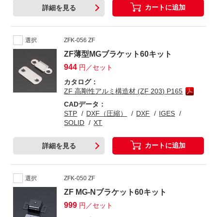
カートに追加
詳細を見る
選択
ZFK-056 ZF
ZF薄型MGブラケット60キット
944
円／セット
カタログ：
ZF 高剛性アルミ構造材 (ZF 203) P165
CADデータ：
STP
DXF（圧縮）
DXF
IGES
SOLID
XT
カートに追加
詳細を見る
選択
ZFK-050 ZF
ZF MG-Nブラケット60キット
999
円／セット