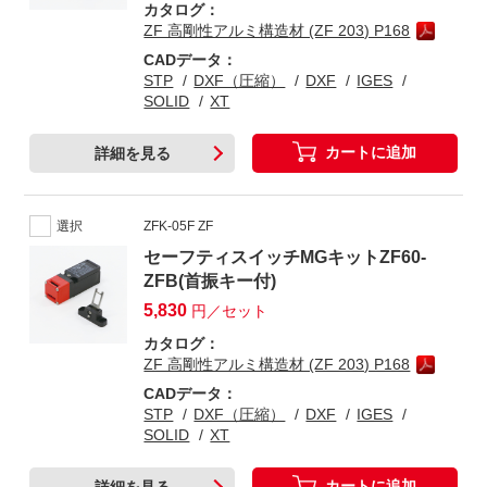
カタログ：
ZF 高剛性アルミ構造材 (ZF 203) P168
CADデータ：
STP
DXF（圧縮）
DXF
IGES
SOLID
XT
カートに追加
詳細を見る
選択
ZFK-05F ZF
セーフティスイッチMGキットZF60-
ZFB(首振キー付)
5,830
円／セット
カタログ：
ZF 高剛性アルミ構造材 (ZF 203) P168
CADデータ：
STP
DXF（圧縮）
DXF
IGES
SOLID
XT
カートに追加