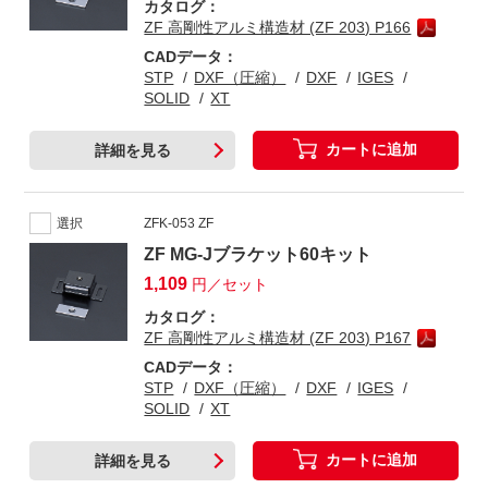
カタログ：
ZF 高剛性アルミ構造材 (ZF 203) P166
CADデータ：
STP
DXF（圧縮）
DXF
IGES
SOLID
XT
カートに追加
詳細を見る
選択
ZFK-053 ZF
ZF MG-Jブラケット60キット
1,109
円／セット
カタログ：
ZF 高剛性アルミ構造材 (ZF 203) P167
CADデータ：
STP
DXF（圧縮）
DXF
IGES
SOLID
XT
カートに追加
詳細を見る