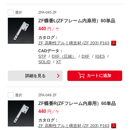
選択
ZFA-045 ZF
ZF蝶番L(ZFフレーム内扉用）60単品
440
円／ケ
カタログ：
ZF 高剛性アルミ構造材 (ZF 203) P163
CADデータ：
STP
DXF（圧縮）
DXF
IGES
SOLID
XT
カートに追加
詳細を見る
選択
ZFA-046 ZF
ZF蝶番R(ZFフレーム内扉用）60単品
440
円／ケ
カタログ：
ZF 高剛性アルミ構造材 (ZF 203) P163