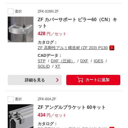
選択
ZFK-028N ZF
ZF カバーサポート ピラー60（CN）キ
ット
428
円／セット
カタログ：
ZF 高剛性アルミ構造材 (ZF 203) P130
CADデータ：
STP
DXF（圧縮）
DXF
IGES
SOLID
XT
カートに追加
詳細を見る
選択
ZFK-60A ZF
ZF アングルブラケット 60キット
434
円／セット
カタログ：