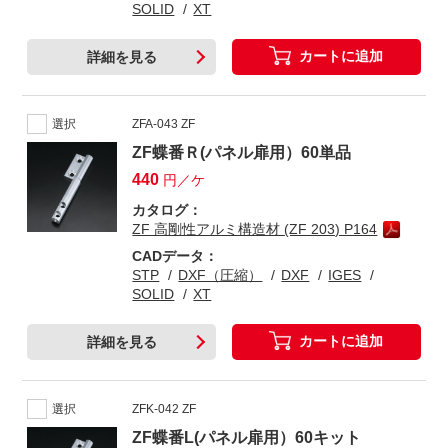
SOLID
XT
カートに追加
詳細を見る
選択
ZFA-043 ZF
ZF蝶番Ｒ(パネル扉用）60単品
440
円／ケ
カタログ：
ZF 高剛性アルミ構造材 (ZF 203) P164
CADデータ：
STP
DXF（圧縮）
DXF
IGES
SOLID
XT
カートに追加
詳細を見る
選択
ZFK-042 ZF
ZF蝶番L(パネル扉用）60キット