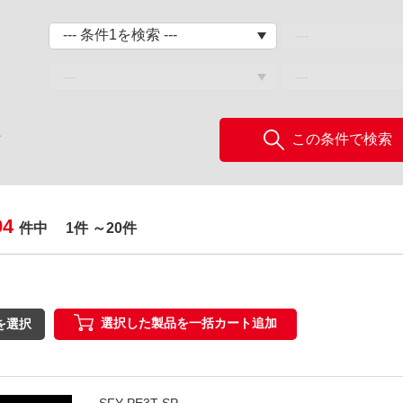
この条件で検索
ア
94
件中
1件 ～20件
選択した製品を一括カート追加
を選択
SFY-PE3T SP