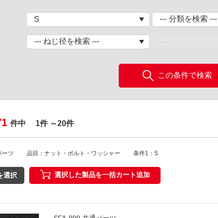
この条件で検索
ア
71
件中
1件 ～20件
パーツ
品目：ナット・ボルト・ワッシャー
条件1：S
選択した製品を一括カート追加
を選択
SFA-909 共通パーツ