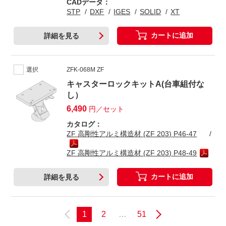
CADデータ：
STP
DXF
IGES
SOLID
XT
カートに追加
詳細を見る
選択
ZFK-068M ZF
キャスターロックキットA(台車組付な
し）
6,490
円／セット
カタログ：
ZF 高剛性アルミ構造材 (ZF 203) P46-47
ZF 高剛性アルミ構造材 (ZF 203) P48-49
カートに追加
詳細を見る
1
2
…
51