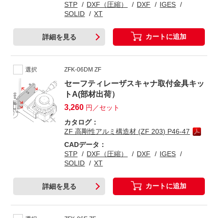
STP
DXF（圧縮）
DXF
IGES
SOLID
XT
カートに追加
詳細を見る
選択
ZFK-06DM ZF
セーフティレーザスキャナ取付金具キッ
トA(部材出荷）
3,260
円／セット
カタログ：
ZF 高剛性アルミ構造材 (ZF 203) P46-47
CADデータ：
STP
DXF（圧縮）
DXF
IGES
SOLID
XT
カートに追加
詳細を見る