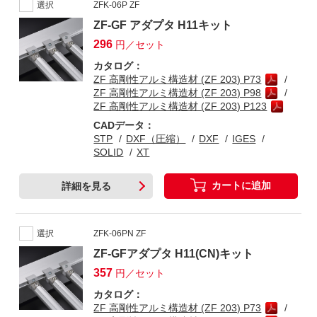
選択
ZFK-06P ZF
ZF-GF アダプタ H11キット
296
円／セット
カタログ：
ZF 高剛性アルミ構造材 (ZF 203) P73
ZF 高剛性アルミ構造材 (ZF 203) P98
ZF 高剛性アルミ構造材 (ZF 203) P123
CADデータ：
STP
DXF（圧縮）
DXF
IGES
SOLID
XT
カートに追加
詳細を見る
選択
ZFK-06PN ZF
ZF-GFアダプタ H11(CN)キット
357
円／セット
カタログ：
ZF 高剛性アルミ構造材 (ZF 203) P73