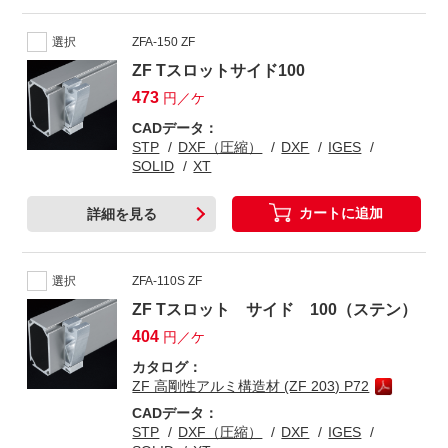
選択
ZFA-150 ZF
ZF Tスロットサイド100
473
円／ケ
CADデータ：
STP
DXF（圧縮）
DXF
IGES
SOLID
XT
カートに追加
詳細を見る
選択
ZFA-110S ZF
ZF Tスロット サイド 100（ステン）
404
円／ケ
カタログ：
ZF 高剛性アルミ構造材 (ZF 203) P72
CADデータ：
STP
DXF（圧縮）
DXF
IGES