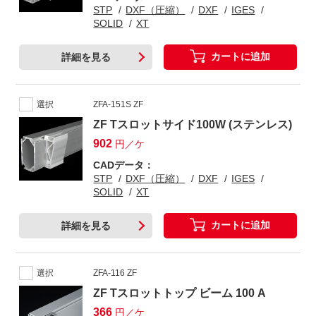
STP
DXF（圧縮）
DXF
IGES
SOLID
XT
カートに追加
詳細を見る
選択
ZFA-151S ZF
ZF Tスロットサイド100W (ステンレス)
902
円／ケ
CADデータ：
STP
DXF（圧縮）
DXF
IGES
SOLID
XT
カートに追加
詳細を見る
選択
ZFA-116 ZF
ZF Tスロットトップ ビーム 100 A
366
円／ケ