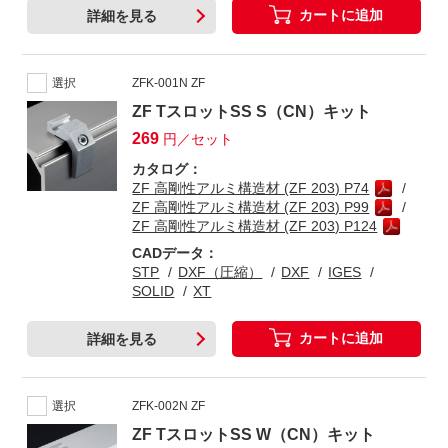
カートに追加
詳細を見る
選択
ZFK-001N ZF
ZF TスロットSS S（CN）キット
269
円／セット
カタログ：
ZF 高剛性アルミ構造材 (ZF 203) P74
ZF 高剛性アルミ構造材 (ZF 203) P99
ZF 高剛性アルミ構造材 (ZF 203) P124
CADデータ：
STP
DXF（圧縮）
DXF
IGES
SOLID
XT
カートに追加
詳細を見る
選択
ZFK-002N ZF
ZF TスロットSS W（CN）キット