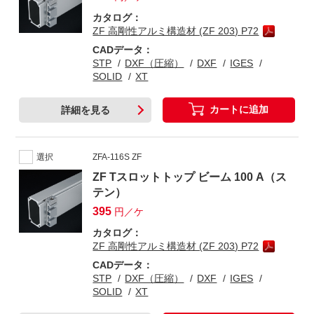
カタログ：
ZF 高剛性アルミ構造材 (ZF 203) P72
CADデータ：
STP
DXF（圧縮）
DXF
IGES
SOLID
XT
カートに追加
詳細を見る
選択
ZFA-116S ZF
ZF Tスロットトップ ビーム 100 A（ス
テン）
395
円／ケ
カタログ：
ZF 高剛性アルミ構造材 (ZF 203) P72
CADデータ：
STP
DXF（圧縮）
DXF
IGES
SOLID
XT