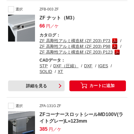
選択
ZFB-003 ZF
ZF ナット（M3）
66
円／ケ
カタログ：
ZF 高剛性アルミ構造材 (ZF 203) P73
ZF 高剛性アルミ構造材 (ZF 203) P98
ZF 高剛性アルミ構造材 (ZF 203) P123
CADデータ：
STP
DXF（圧縮）
DXF
IGES
SOLID
XT
カートに追加
詳細を見る
選択
ZFA-131G ZF
ZFコーナースロットシールMD100V(ラ
イトグレー)L=123mm
385
円／ケ