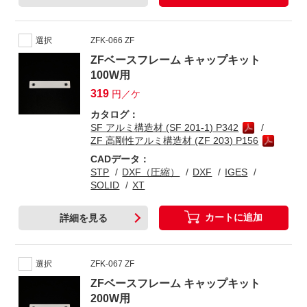
選択
ZFK-066 ZF
ZFベースフレーム キャップキット
100W用
319
円／ケ
カタログ：
SF アルミ構造材 (SF 201-1) P342
ZF 高剛性アルミ構造材 (ZF 203) P156
CADデータ：
STP
DXF（圧縮）
DXF
IGES
SOLID
XT
カートに追加
詳細を見る
選択
ZFK-067 ZF
ZFベースフレーム キャップキット
200W用