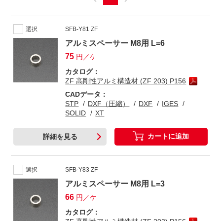
選択
SFB-Y81 ZF
アルミスペーサー M8用 L=6
75
円／ケ
カタログ：
ZF 高剛性アルミ構造材 (ZF 203) P156
CADデータ：
STP
DXF（圧縮）
DXF
IGES
SOLID
XT
カートに追加
詳細を見る
選択
SFB-Y83 ZF
アルミスペーサー M8用 L=3
66
円／ケ
カタログ：