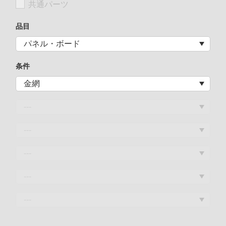
共通パーツ
品目
条件