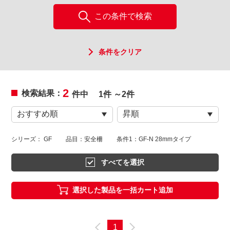
この条件で検索
条件をクリア
2
検索結果：
件中
1件 ～2件
シリーズ： GF
品目：安全柵
条件1：GF-N 28mmタイプ
すべてを選択
選択した製品を一括カート追加
1