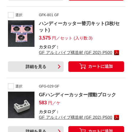
選択
GFK-801 GF
ハンディーカッター替刃キット(3枚/セ
ット)
3,575
円／セット (入り数:3)
カタログ：
GF アルミパイプ構造材 (GF 202) P500
カートに追加
詳細を見る
選択
GFG-029 GF
GFハンディーカッター摺動ブロック
583
円／ケ
カタログ：
GF アルミパイプ構造材 (GF 202) P500
カートに追加
詳細を見る