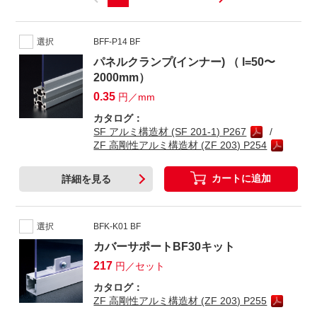
選択
BFF-P14 BF
パネルクランプ(インナー) （ l=50〜
2000mm）
0.35
円／mm
カタログ：
SF アルミ構造材 (SF 201-1) P267
ZF 高剛性アルミ構造材 (ZF 203) P254
カートに追加
詳細を見る
選択
BFK-K01 BF
カバーサポートBF30キット
217
円／セット
カタログ：
ZF 高剛性アルミ構造材 (ZF 203) P255