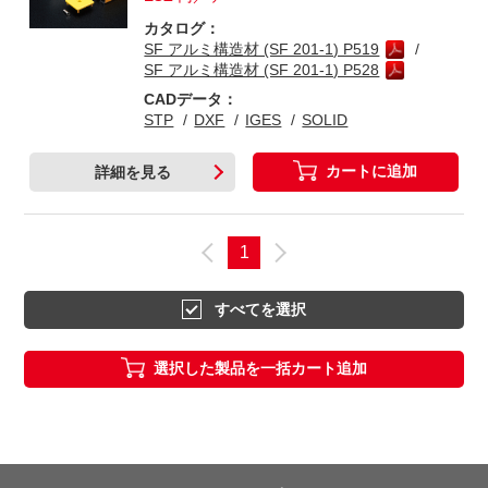
カタログ：
SF アルミ構造材 (SF 201-1) P519
SF アルミ構造材 (SF 201-1) P528
CADデータ：
STP
DXF
IGES
SOLID
カートに追加
詳細を見る
1
すべてを選択
選択した製品を一括カート追加